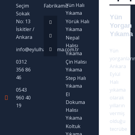
Yün Halı
Seçim
Fabrikamız
Yıkama
Sokak
Yün
No: 13
Yörük Halı
Yorgan
İskitler /
Yıkama
Yıkama
Ankara
Nepal
Halısı
info@eylulhaliyikama.com.tr
Yün
Yıkama
yorganların
0312
Çin Halısı
Ankara
356 86
Yıkama
Eylül
46
Step Halı
Halı
Yıkama
0543
yıkama
El
960 40
olarak
Dokuma
19
yılların
Halısı
vermiş
Yıkama
olduğu
Koltuk
tecrübe
Yıkama