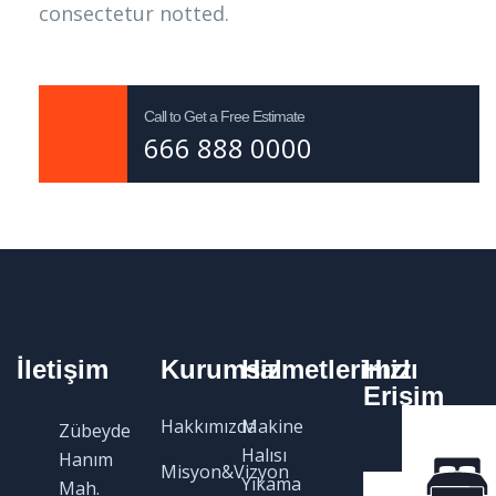
consectetur notted.
Call to Get a Free Estimate
666 888 0000
İletişim
Kurumsal
Hizmetlerimiz
Hızlı
Erişim
Hakkımızda
Makine
Zübeyde
Halısı
Hanım
Misyon&Vizyon
Yıkama
Mah.