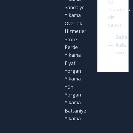
ve
Sandalye
teknolojik
Yıkama
alt
Overlok
yapısı
Hizmetleri
Daha
Store
fazla
Perde
oku
Yıkama
Elyaf
Yorgan
Yıkama
Yün
Yorgan
Yıkama
Battaniye
Yıkama