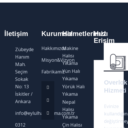
İletişim
Kurumsal
Hizmetlerimiz
Hızlı
Erişim
Hakkımızda
Makine
Zübeyde
Halısı
Hanım
Misyon&Vizyon
Yıkama
Mah.
Yün Halı
Seçim
Fabrikamız
Yıkama
Sokak
Overlok
No: 13
Yörük Halı
Hizmeti
İskitler /
Yıkama
Ankara
Nepal
Evinize
Halısı
info@eylulhaliyikama.com.tr
kullandığın
Yıkama
değiştirme
0312
Çin Halısı