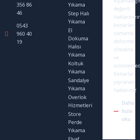
kıyamadığı
356 86
Yıkama
değerli
46
Step Halı
halılarınızı
Yıkama
kenarları
0543
El
zamanla
960 40
Dokuma
deforme
19
Halısı
olmakta
Yıkama
ve
Koltuk
eskimekted
Yıkama
Kenarları
Sandalye
yıpranan
Yıkama
halılarınız
Overlok
Daha
Hizmetleri
fazla
Store
oku
Perde
Yıkama
Elyaf