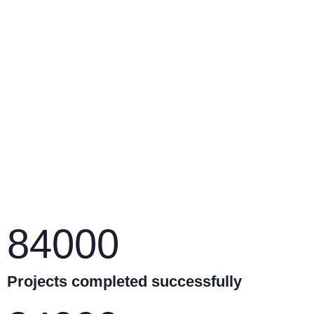
Battaniye Yıkama
Ankara Eylül Halı yıkama olarak yılların
vermiş olduğu tecrübe ve teknolojik alt
yapısı ile battaniyelerinizi
Daha fazla oku
84000
Projects completed successfully