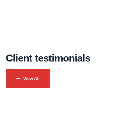
There are many of lorem ipsum available
but the have in some form, by injected
humour.
Client testimonials
View All
Elyaf Yorgan Yıkama
Elyaf yorganlarınızı Ankara Eylül Halı yıkama
olarak yılların vermiş olduğu tecrübe ve
Christine Eve
teknolojik alt yapısı
FOUNDER & CEO