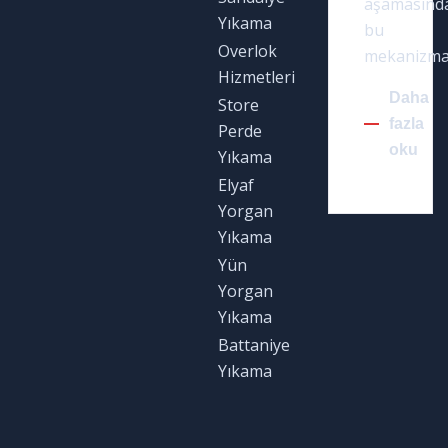
aşamasınd
There are many of lorem ipsum available
Yıkama
bu
but the have in some form, by injected
Overlok
mekanizma
humour.
Hizmetleri
Daha
Store
fazla
Perde
oku
Yıkama
Elyaf
Yorgan
Yıkama
Yün
Yorgan
Yıkama
Battaniye
Yıkama