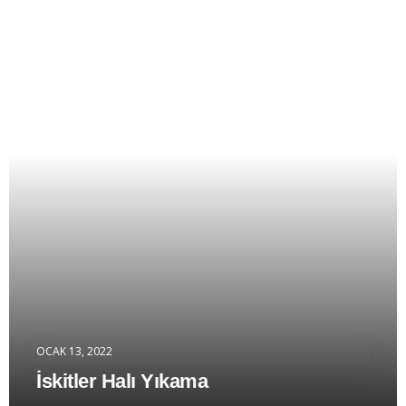
David Anderson
CUSTOMER
There are many variations of passages of lorem
ipsum available in some form, randomised words
which don't look even slightly believable.
OCAK 13, 2022
İskitler Halı Yıkama