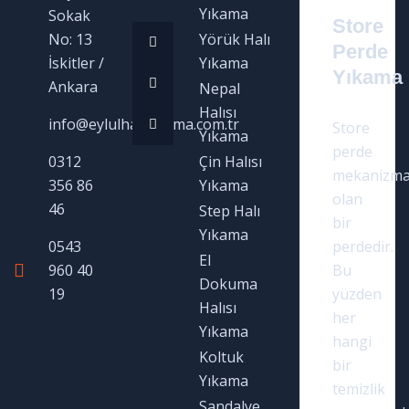
Yıkama
Sokak
toplantı gibi çoklu yerlerde kullanılan
Store
No: 13
Yörük Halı
sandalyelerin ayak kısımları ve
Perde
İskitler /
Yıkama
Yıkama
Ankara
Nepal
Daha fazla oku
Halısı
info@eylulhaliyikama.com.tr
Store
Yıkama
perde
0312
Çin Halısı
mekanizma
356 86
Yıkama
olan
46
Step Halı
bir
Yıkama
0543
perdedir.
El
960 40
Bu
Dokuma
19
yüzden
Halısı
her
Yıkama
hangi
Koltuk
Sarah Albert
bir
Yıkama
temizlik
MANAGING DIRECTOR
Sandalye